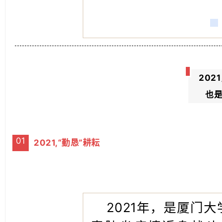
20
也
01
2021,“勤恳”耕耘
2021年，是厦门