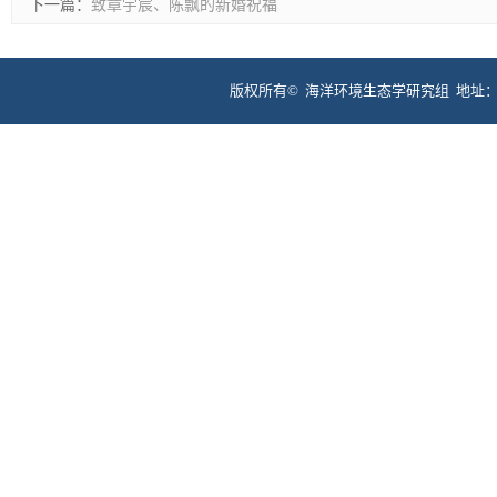
下一篇：
致章宇宸、陈飘的新婚祝福
版权所有©
海洋环境生态学研究组 地址：福